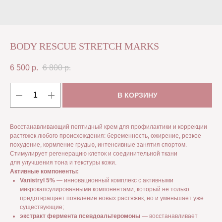
BODY RESCUE STRETCH MARKS
6 500
р.
6 800
р.
В КОРЗИНУ
Восстанавливающий пептидный крем для профилактики и коррекции
растяжек любого происхождения: беременность, ожирение, резкое
похудение, кормление грудью, интенсивные занятия спортом.
Стимулирует регенерацию клеток и соединительной ткани
для улучшения тона и текстуры кожи.
Активные компоненты:
Vanistryl
5%
— инновационный комплекс с активными
микрокапсулированными компонентами, который не только
предотвращает появление новых растяжек, но и уменьшает уже
существующие;
экстракт фермента псевдоальтеромоны
— восстанавливает