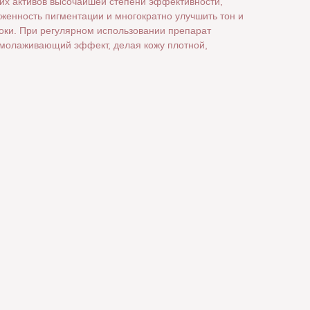
х активов высочайшей степени эффективности,
енность пигментации и многократно улучшить тон и
роки. При регулярном использовании препарат
молаживающий эффект, делая кожу плотной,