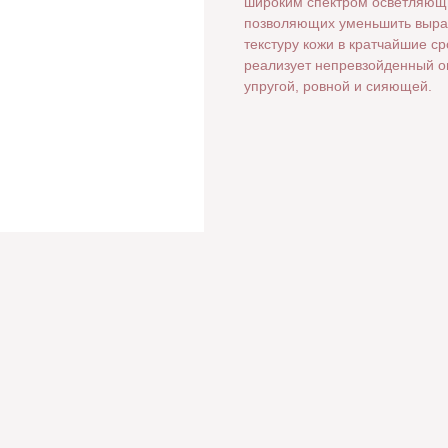
широким спектром осветляющи
позволяющих уменьшить выраж
текстуру кожи в кратчайшие с
реализует непревзойденный о
упругой, ровной и сияющей.